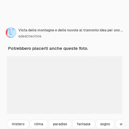
Vista delle montagne e delle nuvole al tramonto idea per uno sfondo bellissimo o carta da parati fantastici tramonti nelle montagne vicino al Mar Egeo
ededchechine
Potrebbero piacerti anche queste foto.
mistero
clima
paradiso
fantasia
sogno
vento