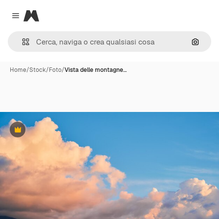
Magnific
Close menu
Cerca 
Home
/
Stock
/
Foto
/
Vista delle montagne…
Premium