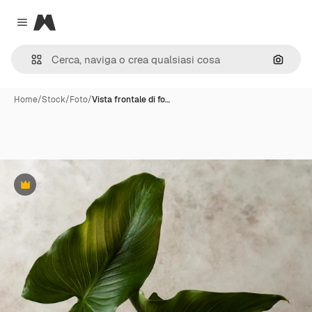
Magnific
Close menu
Cerca 
Home
/
Stock
/
Foto
/
Vista frontale di fo…
Premium