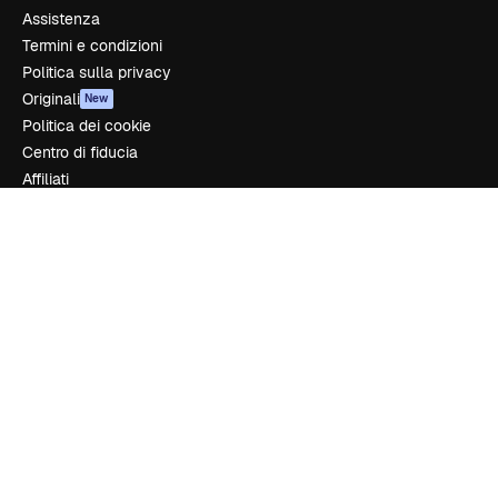
Assistenza
Termini e condizioni
Politica sulla privacy
Originali
New
Politica dei cookie
Centro di fiducia
Affiliati
Aziende
Azienda
Prezzi
Chi siamo
Recensioni
Lavora con noi
Cerca tendenze
Blog
Eventi
Slidesgo