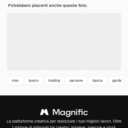
Potrebbero piacerti anche queste foto.
man
lavoro
holding
persone
banca
gardener
La piattaforma creativa per realizzare i tuoi migliori lavori. Oltre
1 milione di abbonati tra creativi, imprese, agenzie e studi.