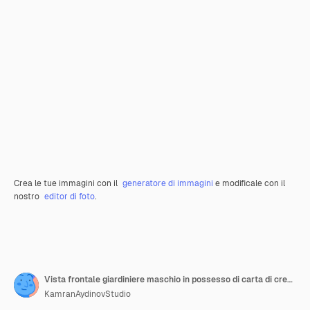
Crea le tue immagini con il
generatore di immagini
e modificale con il
nostro
editor di foto
.
Vista frontale giardiniere maschio in possesso di carta di credito in salto su un muro bianco lavoro giardino lavoro fiore terreno uniforme denaro suolo
KamranAydinovStudio