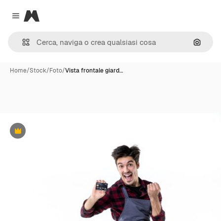
Magnific
Close menu
Cerca 
Home
/
Stock
/
Foto
/
Vista frontale giard…
Premium