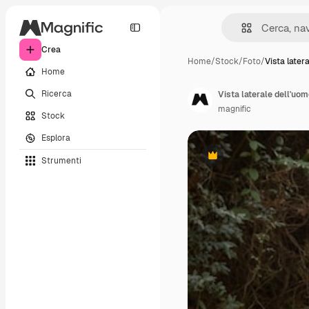
Crea
Home
/
Stock
/
Foto
/
Vista latera
Home
Ricerca
Vista laterale dell'uom
magnific
Stock
Esplora
Strumenti
Premium