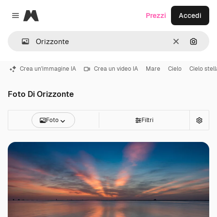
Magnific
Prezzi
Accedi
Close menu
Cancella
Cerca 
Crea un'immagine IA
Crea un video IA
Mare
Cielo
Cielo stel
Foto Di Orizzonte
Foto
Filtri