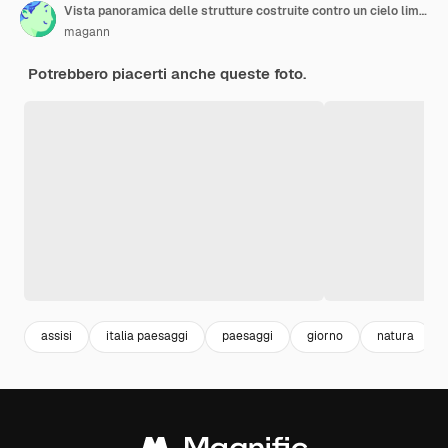
Vista panoramica delle strutture costruite contro un cielo limpido
magann
Potrebbero piacerti anche queste foto.
assisi
italia paesaggi
paesaggi
giorno
natura