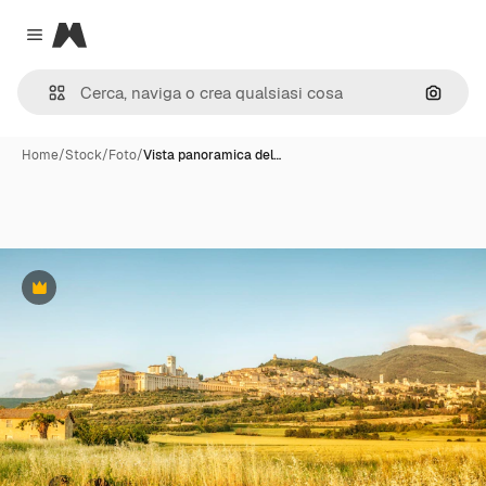
Magnific
Close menu
Cerca 
Home
/
Stock
/
Foto
/
Vista panoramica del…
Premium