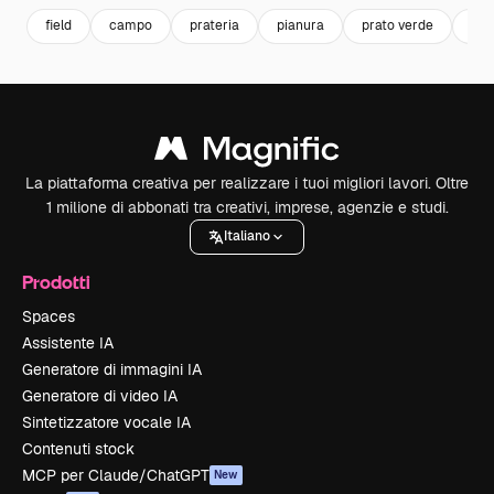
field
campo
prateria
pianura
prato verde
pra
La piattaforma creativa per realizzare i tuoi migliori lavori. Oltre
1 milione di abbonati tra creativi, imprese, agenzie e studi.
Italiano
Prodotti
Spaces
Assistente IA
Generatore di immagini IA
Generatore di video IA
Sintetizzatore vocale IA
Contenuti stock
MCP per Claude/ChatGPT
New