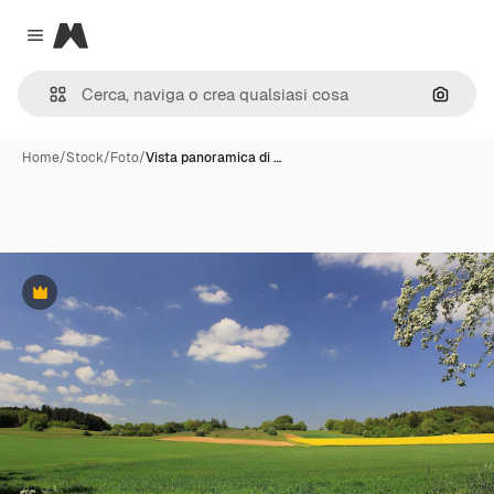
Magnific
Close menu
Cerca 
Home
/
Stock
/
Foto
/
Vista panoramica di …
Premium