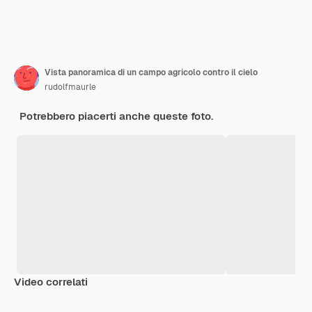
Vista panoramica di un campo agricolo contro il cielo
rudolfmaurle
Potrebbero piacerti anche queste foto.
Video correlati
Premium
Premium
Generato dall'IA
Premium
Premium