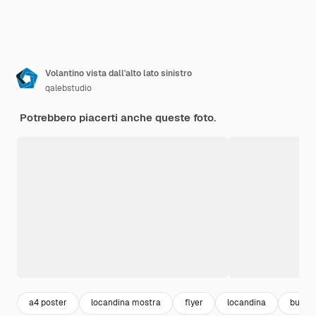
Volantino vista dall'alto lato sinistro
qalebstudio
Potrebbero piacerti anche queste foto.
a4 poster
locandina mostra
flyer
locandina
busine