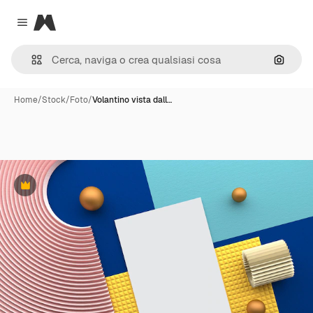
Magnific
Close menu
Cerca 
Home
/
Stock
/
Foto
/
Volantino vista dall…
Premium