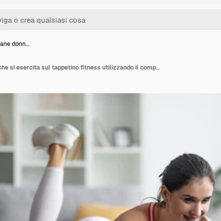
ovane donn…
Wellfit giovane donna che si esercita sul tappetino fitness utilizzando il computer