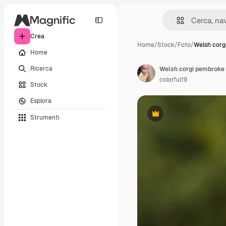
Crea
Home
/
Stock
/
Foto
/
Welsh corg
Home
Ricerca
Welsh corgi pembroke c
colorful19
Stock
Esplora
Strumenti
Premium