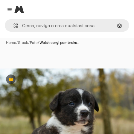
Magnific
Close menu
Cerca 
Home
/
Stock
/
Foto
/
Welsh corgi pembroke…
Premium