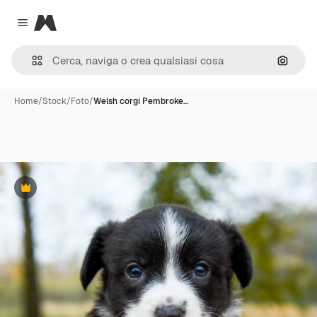
Magnific
Close menu
Cerca 
Home
/
Stock
/
Foto
/
Welsh corgi Pembroke…
Premium