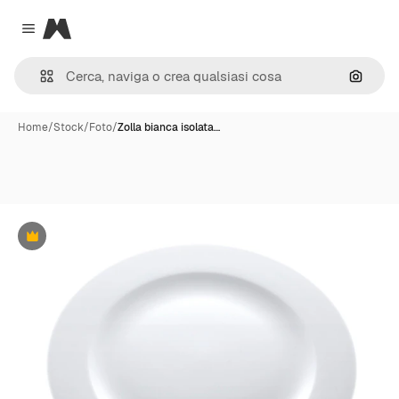
Magnific
Close menu
Cerca 
Home
/
Stock
/
Foto
/
Zolla bianca isolata…
Premium