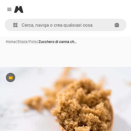
Magnific
Close menu
Cerca 
Home
/
Stock
/
Foto
/
Zucchero di canna ch…
Premium