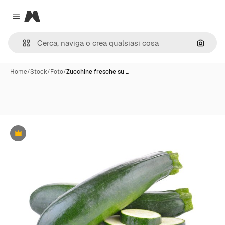
Magnific
Close menu
Cerca 
Home
/
Stock
/
Foto
/
Zucchine fresche su …
Premium