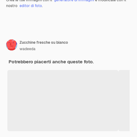
Crea le tue immagini con il
generatore di immagini
e modificale con il
nostro
editor di foto
.
Zucchine fresche su bianco
wadeeda
Potrebbero piacerti anche queste foto.