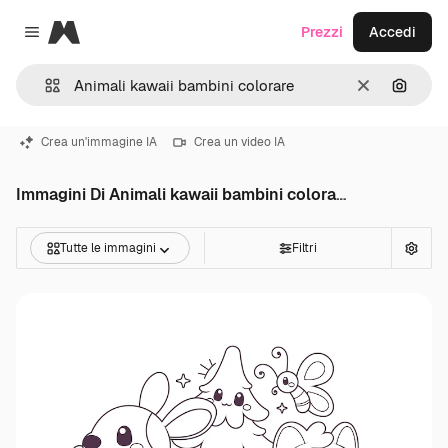
Magnific
Prezzi
Accedi
Close menu
Cancella
Cerca 
Crea un'immagine IA
Crea un video IA
Immagini Di Animali kawaii bambini colorare
Tutte le immagini
Filtri