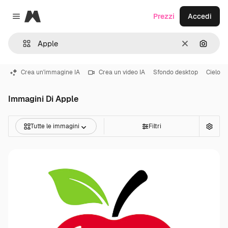
Magnific
Prezzi
Accedi
Close menu
Cancella
Cerca 
Crea un'immagine IA
Crea un video IA
Sfondo desktop
Cielo
Immagini Di Apple
Tutte le immagini
Filtri