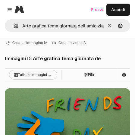
Magnific
Prezzi
Accedi
Close menu
Cancella
Cerca 
Crea un'immagine IA
Crea un video IA
Immagini Di Arte grafica tema giornata dell amicizia
Tutte le immagini
Filtri