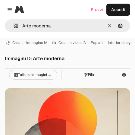
Magnific
Prezzi
Accedi
Close menu
Cancella
Cerca 
Crea un'immagine IA
Crea un video IA
Pop art
Interior design
Immagini Di Arte moderna
Tutte le immagini
Filtri