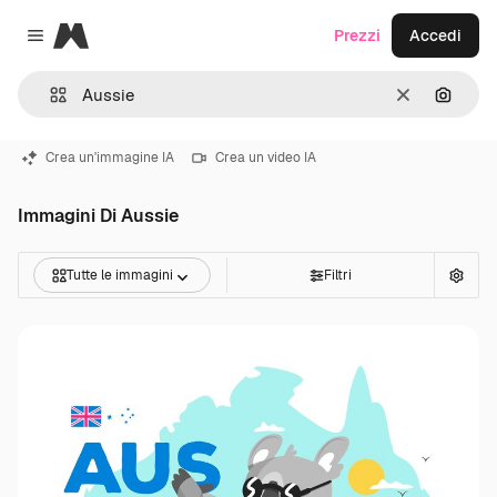
Magnific
Prezzi
Accedi
Close menu
Cancella
Cerca 
Crea un'immagine IA
Crea un video IA
Immagini Di Aussie
Tutte le immagini
Filtri