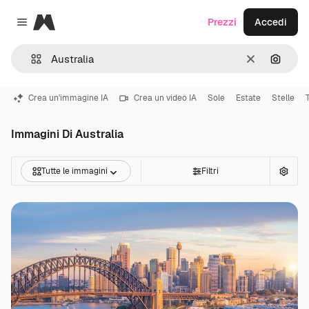
Magnific
Prezzi
Accedi
Close menu
Cancella
Cerca 
Crea un'immagine IA
Crea un video IA
Sole
Estate
Stelle
Immagini Di Australia
Tutte le immagini
Filtri