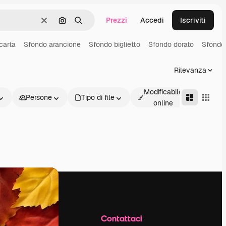
Prezzi
Accedi
Iscriviti
Cancella
Cerca per immagine
Ricerca
carta
Sfondo arancione
Sfondo biglietto
Sfondo dorato
Sfondo
Rilevanza
Modificabile
Persone
Tipo di file
Avanz
online
Azienda
Contattaci