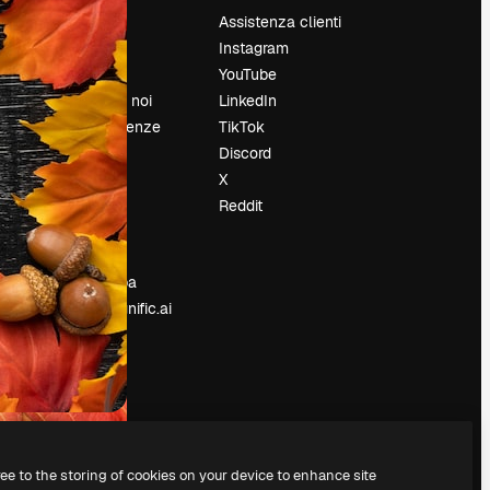
Prezzi
Assistenza clienti
Chi siamo
Instagram
Recensioni
YouTube
Lavora con noi
LinkedIn
Cerca tendenze
TikTok
Blog
Discord
Eventi
X
Slidesgo
Reddit
e
Vendi i tuoi
contenuti
Sala stampa
Cerchi magnific.ai
ree to the storing of cookies on your device to enhance site