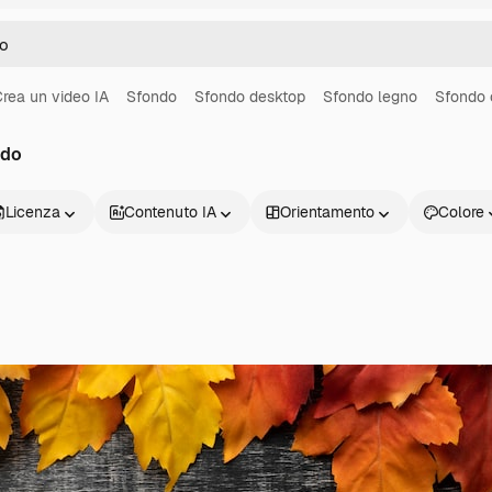
rea un video IA
Sfondo
Sfondo desktop
Sfondo legno
Sfondo 
ndo
Licenza
Contenuto IA
Orientamento
Colore
Prodotti
Inizia