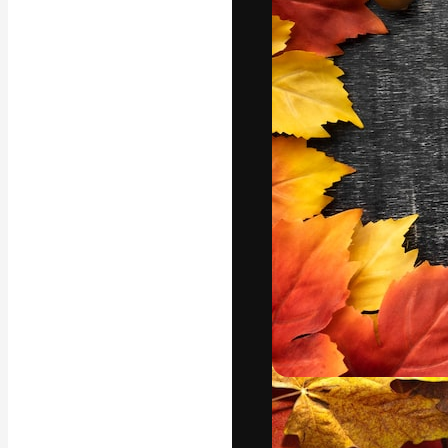
La piattaforma c
migliori lavori. 
creativi, impres
Italiano
Copyright © 2010