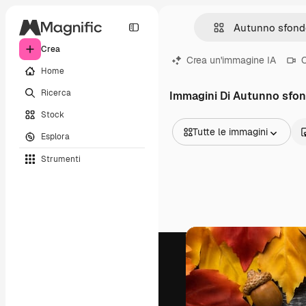
Crea
Crea un'immagine IA
C
Home
Ricerca
Immagini Di Autunno sfo
Stock
Tutte le immagini
Esplora
Tutte le immagini
Strumenti
Vettori
Illustrazioni
Foto
PSD
Modelli
Mockup
Video
Clip video
Motion graphic
Modelli di video
Icone
Modelli 3D
Font