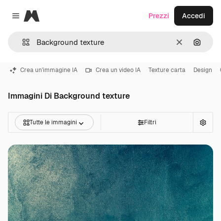
Magnific
Prezzi
Accedi
Close menu
Cancella
Cerca 
Crea un'immagine IA
Crea un video IA
Texture carta
Design
Immagini Di Background texture
Tutte le immagini
Filtri