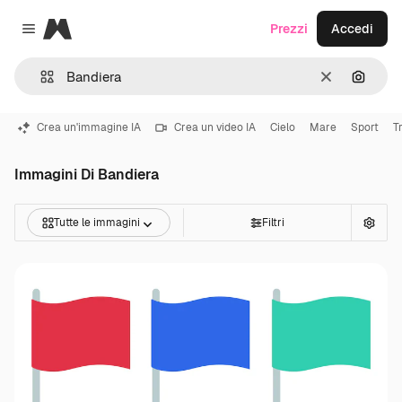
Magnific
Prezzi
Accedi
Close menu
Cancella
Cerca 
Crea un'immagine IA
Crea un video IA
Cielo
Mare
Sport
T
Immagini Di Bandiera
Tutte le immagini
Filtri