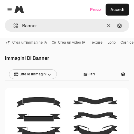
Magnific
Prezzi
Accedi
Close menu
Cancella
Cerca 
Crea un'immagine IA
Crea un video IA
Texture
Logo
Cornice
Immagini Di Banner
Tutte le immagini
Filtri