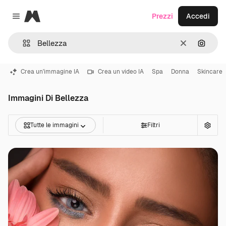
Magnific
Prezzi
Accedi
Close menu
Cancella
Cerca 
Crea un'immagine IA
Crea un video IA
Spa
Donna
Skincare
Immagini Di Bellezza
Tutte le immagini
Filtri