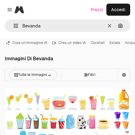
Magnific
Prezzi
Accedi
Close menu
Cancella
Cerca 
Crea un'immagine IA
Crea un video IA
Cocktail
Estate
Acqu
Immagini Di Bevanda
Tutte le immagini
Filtri