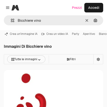
Magnific
Prezzi
Accedi
Close menu
Cancella
Cerca 
Crea un'immagine IA
Crea un video IA
Party
Aperitivo
Bianc
Immagini Di Bicchiere vino
Tutte le immagini
Filtri