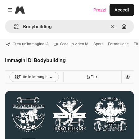
Magnific
Prezzi
Accedi
Close menu
Cancella
Cerca 
Crea un'immagine IA
Crea un video IA
Sport
Formazione
Fi
Immagini Di Bodybuilding
Tutte le immagini
Filtri