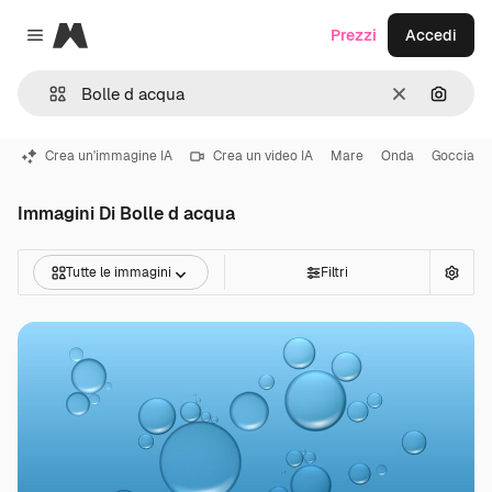
Magnific
Prezzi
Accedi
Close menu
Cancella
Cerca 
Crea un'immagine IA
Crea un video IA
Mare
Onda
Goccia
Immagini Di Bolle d acqua
Tutte le immagini
Filtri