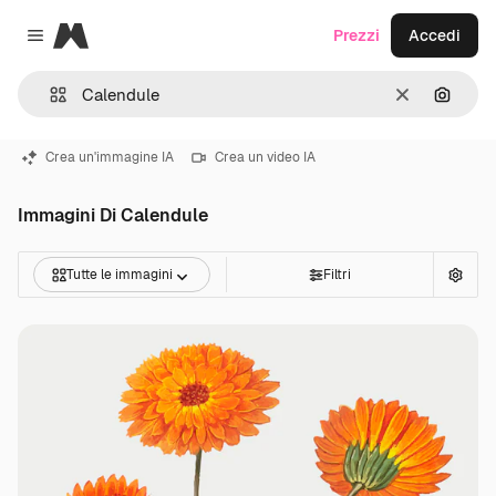
Magnific
Prezzi
Accedi
Close menu
Cancella
Cerca 
Crea un'immagine IA
Crea un video IA
Immagini Di Calendule
Tutte le immagini
Filtri