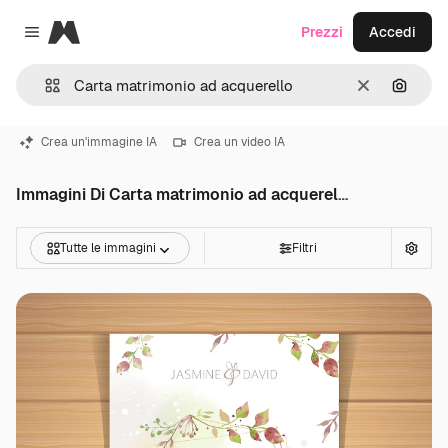
Magnific
Prezzi
Accedi
Close menu
Cancella
Cerca 
Crea un'immagine IA
Crea un video IA
Immagini Di Carta matrimonio ad acquerello
Tutte le immagini
Filtri