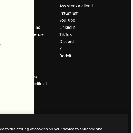
Prezzi
Assistenza clienti
Chi siamo
Instagram
Recensioni
YouTube
Lavora con noi
LinkedIn
Cerca tendenze
TikTok
Blog
Discord
Eventi
X
Slidesgo
Reddit
e
Vendi i tuoi
contenuti
Sala stampa
Cerchi magnific.ai
ree to the storing of cookies on your device to enhance site