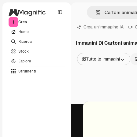
Crea
Crea un'immagine IA
C
Home
Ricerca
Immagini Di Cartoni anima
Stock
Tutte le immagini
Esplora
Tutte le immagini
Strumenti
Vettori
Illustrazioni
Foto
PSD
Modelli
Mockup
Video
Clip video
Motion graphic
Modelli di video
Icone
Modelli 3D
Font