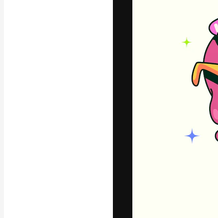
La piattaforma c
migliori lavori. 
creativi, impres
Italiano
Copyright © 2010