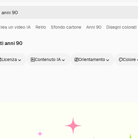
rea un video IA
Retro
Sfondo cartone
Anni 90
Disegni colorati
ti anni 90
Licenza
Contenuto IA
Orientamento
Colore
Prodotti
Inizia