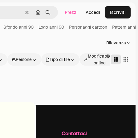
Prezzi
Accedi
Iscriviti
Cancella
Cerca per immagine
Ricerca
Sfondo anni 90
Logo anni 90
Personaggi cartoon
Pattern anni
Rilevanza
Modificabile
Persone
Tipo di file
Avanz
online
Azienda
Contattaci