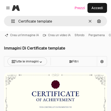
Magnific
Prezzi
Accedi
Close menu
Cancella
Cerca 
Crea un'immagine IA
Crea un video IA
Sfondo
Pergamena
C
Immagini Di Certificate template
Tutte le immagini
Filtri