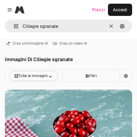
Magnific
Prezzi
Accedi
Close menu
Cancella
Cerca 
Crea un'immagine IA
Crea un video IA
Immagini Di Ciliegie sgranate
Tutte le immagini
Filtri