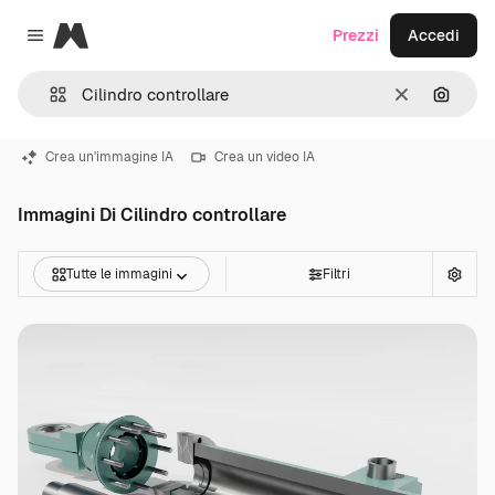
Magnific
Prezzi
Accedi
Close menu
Cancella
Cerca 
Crea un'immagine IA
Crea un video IA
Immagini Di Cilindro controllare
Tutte le immagini
Filtri