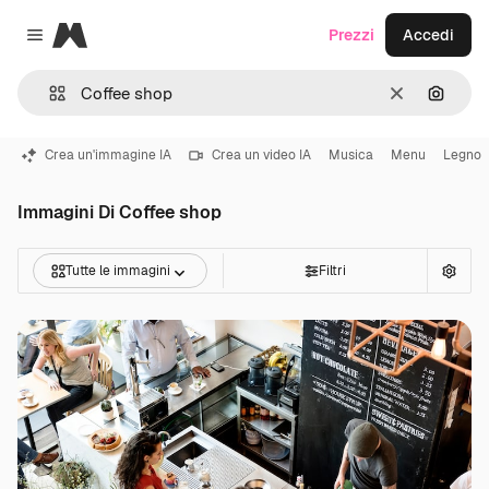
Magnific
Prezzi
Accedi
Close menu
Cancella
Cerca 
Crea un'immagine IA
Crea un video IA
Musica
Menu
Legno
Immagini Di Coffee shop
Tutte le immagini
Filtri