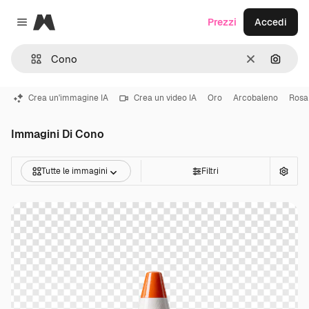
Magnific
Prezzi
Accedi
Close menu
Cancella
Cerca 
Crea un'immagine IA
Crea un video IA
Oro
Arcobaleno
Rosa
Immagini Di Cono
Tutte le immagini
Filtri