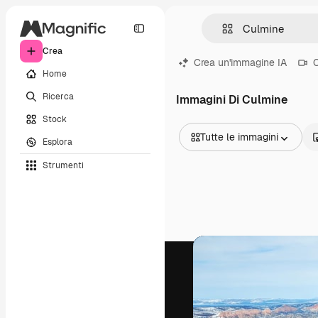
Crea
Crea un'immagine IA
C
Home
Ricerca
Immagini Di Culmine
Stock
Tutte le immagini
Esplora
Tutte le immagini
Strumenti
Vettori
Illustrazioni
Foto
PSD
Modelli
Mockup
Video
Clip video
Motion graphic
Modelli di video
Icone
Modelli 3D
Font