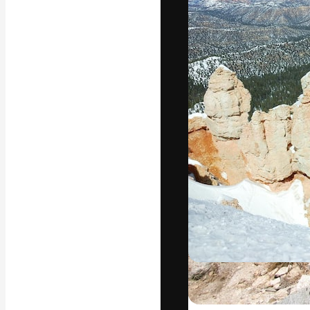
La piattaforma c
migliori lavori. 
creativi, impres
Italiano
Copyright © 2010