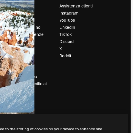
Prezzi
Assistenza clienti
Chi siamo
Instagram
Recensioni
YouTube
Lavora con noi
LinkedIn
Cerca tendenze
TikTok
Blog
Discord
Eventi
X
Slidesgo
Reddit
e
Vendi i tuoi
contenuti
Sala stampa
Cerchi magnific.ai
ree to the storing of cookies on your device to enhance site