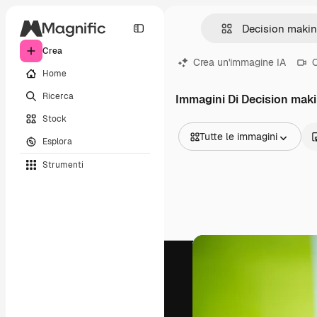
Crea
Crea un'immagine IA
C
Home
Ricerca
Immagini Di Decision mak
Stock
Tutte le immagini
Esplora
Tutte le immagini
Strumenti
Vettori
Illustrazioni
Foto
PSD
Modelli
Mockup
Video
Clip video
Motion graphic
Modelli di video
Icone
Modelli 3D
Font