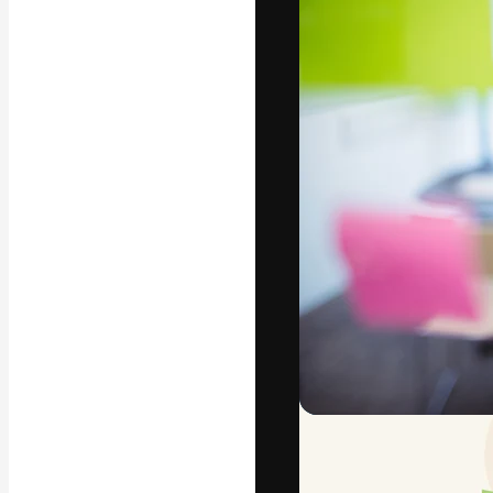
La piattaforma c
migliori lavori. 
creativi, impres
Italiano
Copyright © 2010