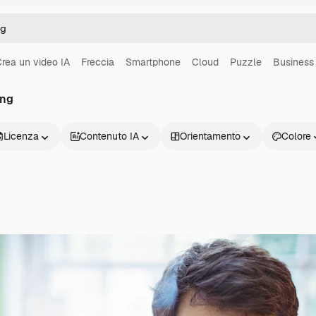
rea un video IA
Freccia
Smartphone
Cloud
Puzzle
Business
ing
Licenza
Contenuto IA
Orientamento
Colore
Prodotti
Inizia