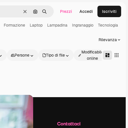
Prezzi
Accedi
Iscriviti
Cancella
Cerca per immagine
Ricerca
Formazione
Laptop
Lampadina
Ingranaggio
Tecnologia
Rilevanza
Modificabile
Persone
Tipo di file
Avanz
online
Azienda
Contattaci