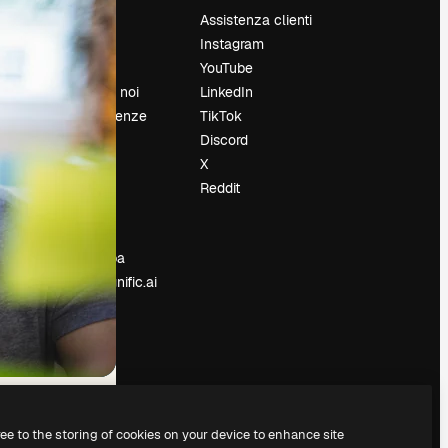
Prezzi
Assistenza clienti
Chi siamo
Instagram
Recensioni
YouTube
Lavora con noi
LinkedIn
Cerca tendenze
TikTok
Blog
Discord
Eventi
X
Slidesgo
Reddit
e
Vendi i tuoi
contenuti
Sala stampa
Cerchi magnific.ai
ree to the storing of cookies on your device to enhance site