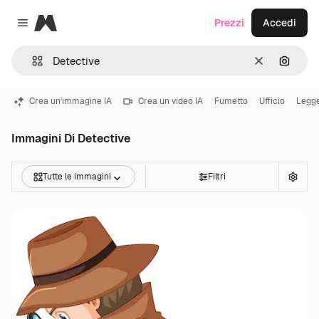
Magnific
Prezzi
Accedi
Close menu
Cancella
Cerca 
Crea un'immagine IA
Crea un video IA
Fumetto
Ufficio
Legg
Immagini Di Detective
Tutte le immagini
Filtri