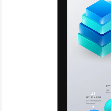
La piattaforma c
migliori lavori. 
creativi, impres
Italiano
Copyright © 2010