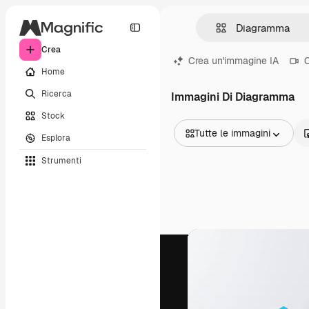
Crea
Crea un'immagine IA
C
Home
Ricerca
Immagini Di Diagramma
Stock
Tutte le immagini
Esplora
Tutte le immagini
Strumenti
Vettori
Illustrazioni
Foto
PSD
Modelli
Mockup
Video
Clip video
Motion graphic
Modelli di video
Icone
Modelli 3D
Font