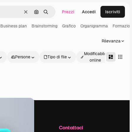
Prezzi
Accedi
Iscriviti
Cancella
Cerca per immagine
Ricerca
Business plan
Brainstorming
Grafico
Organigramma
Formazion
Rilevanza
Modificabile
Persone
Tipo di file
Avanz
online
Azienda
Contattaci