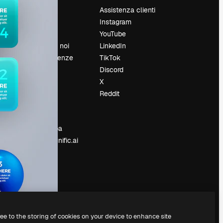
Prezzi
Assistenza clienti
Chi siamo
Instagram
Recensioni
YouTube
Lavora con noi
LinkedIn
Cerca tendenze
TikTok
Blog
Discord
Eventi
X
Slidesgo
Reddit
e
Vendi i tuoi
contenuti
Sala stampa
Cerchi magnific.ai
ree to the storing of cookies on your device to enhance site