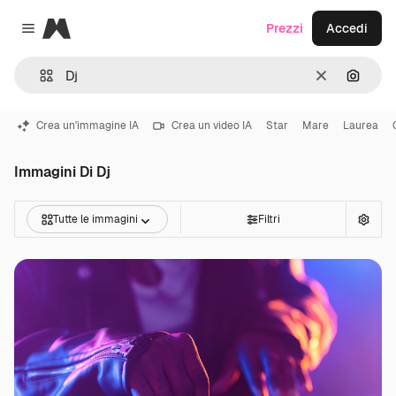
Magnific
Prezzi
Accedi
Close menu
Cancella
Cerca 
Crea un'immagine IA
Crea un video IA
Star
Mare
Laurea
Immagini Di Dj
Tutte le immagini
Filtri