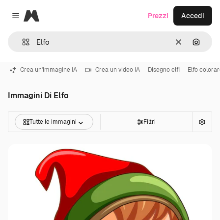
Magnific
Prezzi
Accedi
Close menu
Cancella
Cerca 
Crea un'immagine IA
Crea un video IA
Disegno elfi
Elfo colora
Immagini Di Elfo
Tutte le immagini
Filtri