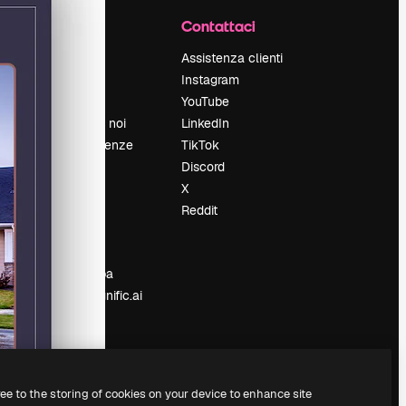
Azienda
Contattaci
Prezzi
Assistenza clienti
Chi siamo
Instagram
Recensioni
YouTube
Lavora con noi
LinkedIn
Cerca tendenze
TikTok
Blog
Discord
Eventi
X
Slidesgo
Reddit
e
Vendi i tuoi
contenuti
Sala stampa
Cerchi magnific.ai
ree to the storing of cookies on your device to enhance site