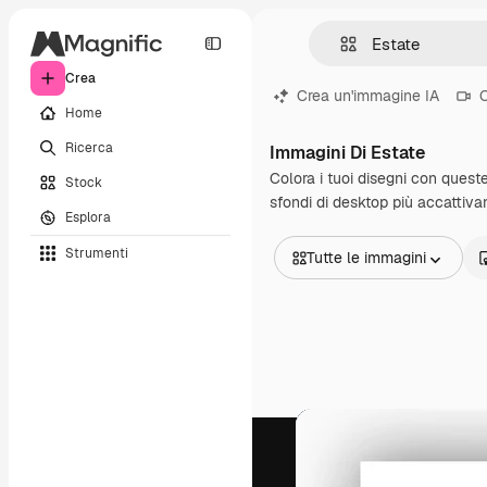
Crea
Crea un'immagine IA
C
Home
Ricerca
Immagini Di Estate
Colora i tuoi disegni con quest
Stock
sfondi di desktop più accattivant
Esplora
Strumenti
Tutte le immagini
Tutte le immagini
Vettori
Illustrazioni
Foto
PSD
Modelli
Mockup
Video
Clip video
Motion graphic
Modelli di video