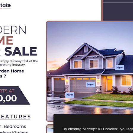
Prodotti
Inizia
reativa per realizzare i tuoi
Spaces
Academy
Oltre 1 milione di abbonati tra
Assistente IA
Documentazione
e, agenzie e studi.
Generatore di
Assistenza
immagini IA
Termini e
Generatore di video
condizioni
IA
Politica sulla
Sintetizzatore
privacy
vocale IA
Originali
New
Contenuti stock
Politica dei cooki
MCP per
Centro di fiducia
New
Claude/ChatGPT
Affiliati
Agenti
New
Aziende
API
App mobile
Tutti gli strumenti
Magnific
By clicking “Accept All Cookies”, you ag