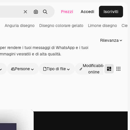
Prezzi
Accedi
Iscriviti
Cancella
Cerca per immagine
Ricerca
Anguria disegno
Disegno colorare gelato
Limone disegno
Ciel
Rilevanza
 per rendere i tuoi messaggi di WhatsApp e i tuoi
mmagini vesratili e di alta qualità.
Modificabile
Persone
Tipo di file
Avanz
online