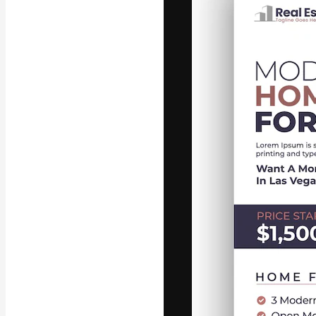
Icone
Modelli 3D
Font
La piattaforma c
migliori lavori. 
creativi, impres
Italiano