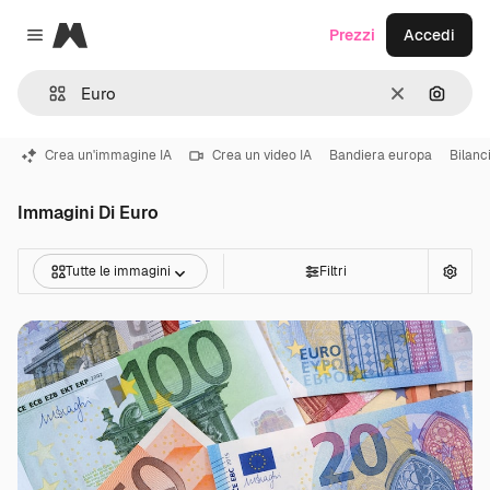
Magnific
Prezzi
Accedi
Close menu
Cancella
Cerca 
Crea un'immagine IA
Crea un video IA
Bandiera europa
Bilanci
Immagini Di Euro
Tutte le immagini
Filtri