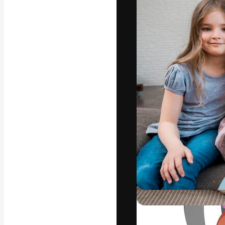
La piattaforma c
migliori lavori. 
creativi, impres
Italiano
Copyright © 2010