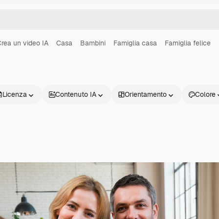
rea un video IA
Casa
Bambini
Famiglia casa
Famiglia felice
Licenza
Contenuto IA
Orientamento
Colore
Prodotti
Inizia