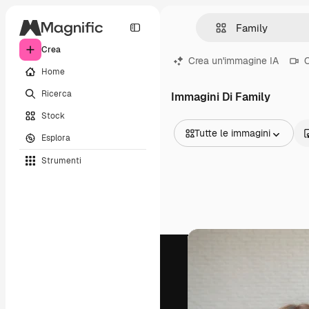
Crea
Crea un'immagine IA
C
Home
Ricerca
Immagini Di Family
Stock
Tutte le immagini
Esplora
Tutte le immagini
Strumenti
Vettori
Illustrazioni
Foto
PSD
Modelli
Mockup
Video
Clip video
Motion graphic
Modelli di video
Icone
Modelli 3D
Font