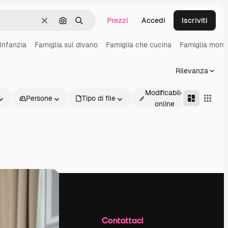
Prezzi
Accedi
Iscriviti
Cancella
Cerca per immagine
Ricerca
Infanzia
Famiglia sul divano
Famiglia che cucina
Famiglia mont
Rilevanza
Modificabile
Persone
Tipo di file
Avanz
online
Azienda
Contattaci