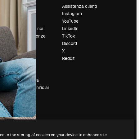
Prezzi
Assistenza clienti
Chi siamo
Instagram
Recensioni
YouTube
Lavora con noi
LinkedIn
Cerca tendenze
TikTok
Blog
Discord
Eventi
X
Slidesgo
Reddit
e
Vendi i tuoi
contenuti
Sala stampa
Cerchi magnific.ai
ree to the storing of cookies on your device to enhance site