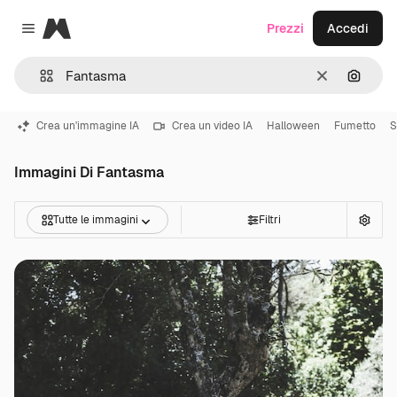
Magnific
Prezzi
Accedi
Close menu
Cancella
Cerca 
Crea un'immagine IA
Crea un video IA
Halloween
Fumetto
S
Immagini Di Fantasma
Tutte le immagini
Filtri