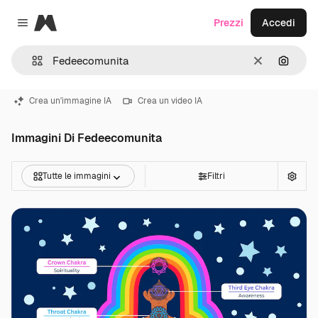
Magnific
Prezzi
Accedi
Close menu
Cancella
Cerca 
Crea un'immagine IA
Crea un video IA
Immagini Di Fedeecomunita
Tutte le immagini
Filtri