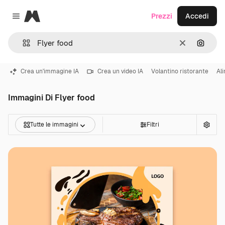
Magnific
Prezzi
Accedi
Close menu
Cancella
Cerca 
Crea un'immagine IA
Crea un video IA
Volantino ristorante
Al
Immagini Di Flyer food
Tutte le immagini
Filtri